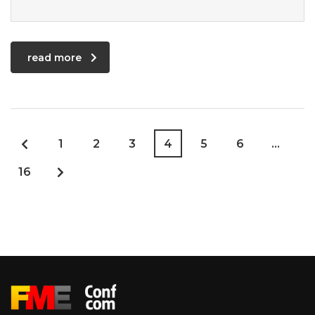
read more
1
2
3
4
5
6
…
16