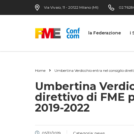
Via Vivaio, 11 - 20122 Milano (MI)
02.7628
la Federazione
i 
Home
Umbertina Verdicchio entra nel consiglio diret
Umbertina Verdicc
direttivo di FME p
2019-2022
05/12/2019
Categoria:
news