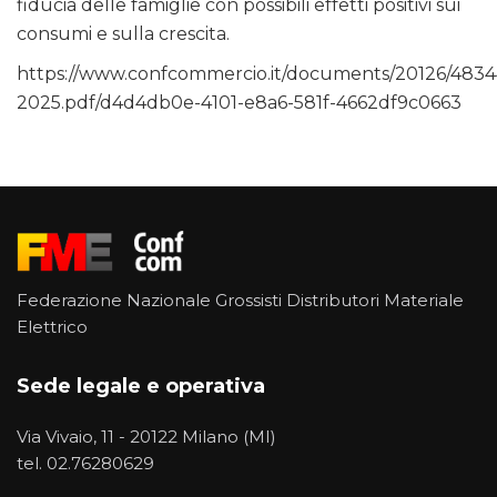
fiducia delle famiglie con possibili effetti positivi sui
consumi e sulla crescita.
https://www.confcommercio.it/documents/20126/483
2025.pdf/d4d4db0e-4101-e8a6-581f-4662df9c0663
Federazione Nazionale Grossisti Distributori Materiale
Elettrico
Sede legale e operativa
Via Vivaio, 11 - 20122 Milano (MI)
tel.
02.76280629