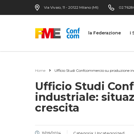
Via Vivaio, 11 - 20122 Milano (MI)
02.7628
la Federazione
i 
Home
Ufficio Studi Confcommercio su produzione indus
Ufficio Studi Co
industriale: situa
crescita
11/09/2024
Categoria:
Uncategorized