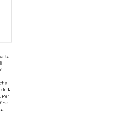
netto
li
 è
(che
e della
. Per
fine
uali