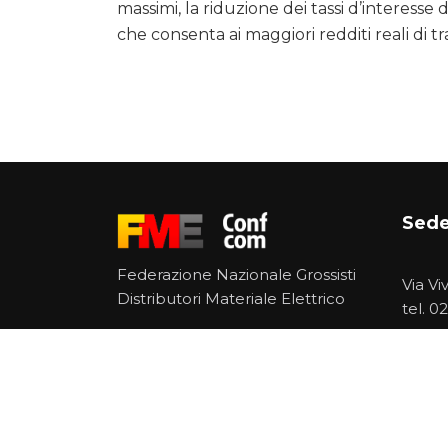
massimi, la riduzione dei tassi d’interesse
che consenta ai maggiori redditi reali di t
Sede
Federazione Nazionale Grossisti
Via Vi
Distributori Materiale Elettrico
tel.
02