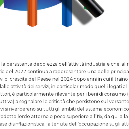
a persistente debolezza dell’attività industriale che, al 
inizio del 2022 continua a rappresentare una delle principa
vi di crescita del Paese nel 2024 dopo anni in cui il traino
e attività dei servizi, in particolar modo quelli legati al
settori, è particolarmente rilevante per i beni di consumo 
uttiva) a segnalare le criticità che persistono sul versant
vi si riverberano su tutti gli ambiti del sistema economico
odotto lordo attorno o poco superiore all’1%, da qui alla 
ase disinflazionistica, la tenuta dell’occupazione sugli att