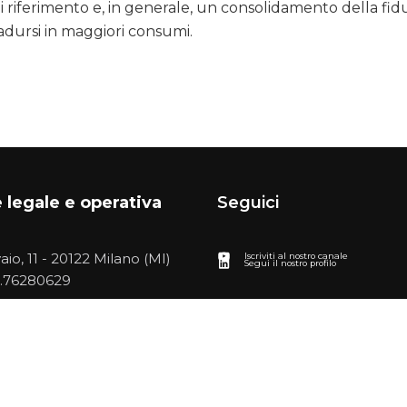
 di riferimento e, in generale, un consolidamento della fid
radursi in maggiori consumi.
 legale e operativa
Seguici
vaio, 11 - 20122 Milano (MI)
Iscriviti al nostro canale
Segui il nostro profilo
.76280629
Copyright © 2024 FME - P.I. 06451710963 - C.F. 97085480156