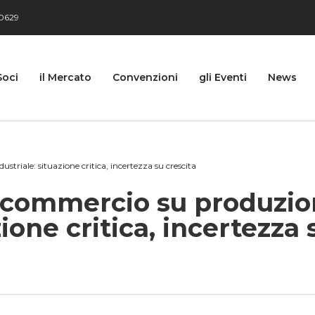
0629
Soci
il Mercato
Convenzioni
gli Eventi
News
triale: situazione critica, incertezza su crescita
nfcommercio su produzi
zione critica, incertezza 