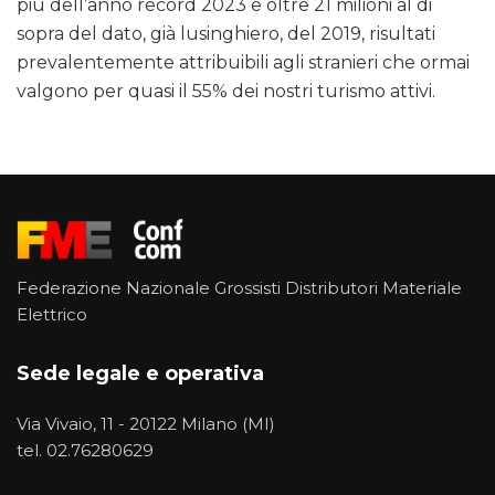
più dell’anno record 2023 e oltre 21 milioni al di
sopra del dato, già lusinghiero, del 2019, risultati
prevalentemente attribuibili agli stranieri che ormai
valgono per quasi il 55% dei nostri turismo attivi.
Federazione Nazionale Grossisti Distributori Materiale
Elettrico
Sede legale e operativa
Via Vivaio, 11 - 20122 Milano (MI)
tel.
02.76280629