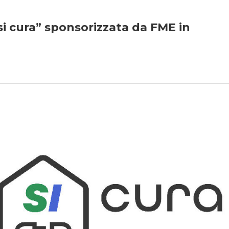
si cura” sponsorizzata da FME in