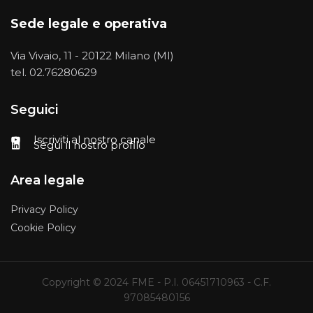
Sede legale e operativa
Via Vivaio, 11 - 20122 Milano (MI)
tel.
02.76280629
Seguici
Iscriviti al nostro canale
Segui il nostro profilo
Area legale
Privacy Policy
Cookie Policy
Copyright © 2024 FME - P.I. 06451710963 - C.F.
97085480156